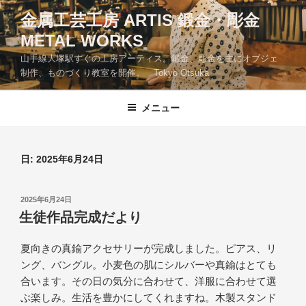
コ
金属工芸工房 ARTIS 鍛金・彫金
ン
METAL WORKS
テ
ン
山手線大塚駅すぐの工房アーティス。鍛金、彫金を主にオブジェ
ツ
制作、ものづくり教室を開催。 Tokyo Otsuka
へ
ス
メニュー
キ
ッ
プ
日:
2025年6月24日
投
2025年6月24日
稿
生徒作品完成だより
日:
夏向きの真鍮アクセサリーが完成しました。ピアス、リ
ング、バングル。小麦色の肌にシルバーや真鍮はとても
合います。その日の気分に合わせて、洋服に合わせて選
ぶ楽しみ。生活を豊かにしてくれますね。木製スタンド