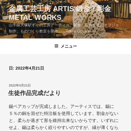
コ
金属工芸工房 ARTIS 鍛金・彫金
ン
METAL WORKS
テ
ン
山手線大塚駅すぐの工房アーティス。鍛金、彫金を主にオブジェ
ツ
制作、ものづくり教室を開催。 Tokyo Otsuka
へ
ス
メニュー
キ
ッ
プ
日:
2022年4月21日
投
2022年4月21日
稿
生徒作品完成だより
日:
錫ペアカップが完成しました。アーティスでは、錫に
５％の銅を混ぜた特注板を使用しています。割金がない
と、柔らか過ぎて形を維持出来ないからです。いずれに
せよ、錫は柔らかく絞りやすいのですが、縁が薄くなら