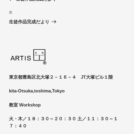
ナ
投
ビ
稿
次
次
ゲ
の
生徒作品完成だより
投
ー
稿
シ
ョ
ン
東京都豊島区北大塚２－１６－４ JT大塚ビル１階
kita-Otsuka,toshima,Tokyo
教室 Workshop
火・木／１８：３０～２０：３０ 土／１１：３０～１
７：４０