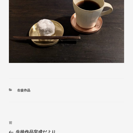
カ
生徒作品
テ
ゴ
リ
ー
投
前
前
稿
の
生徒作品完成だより