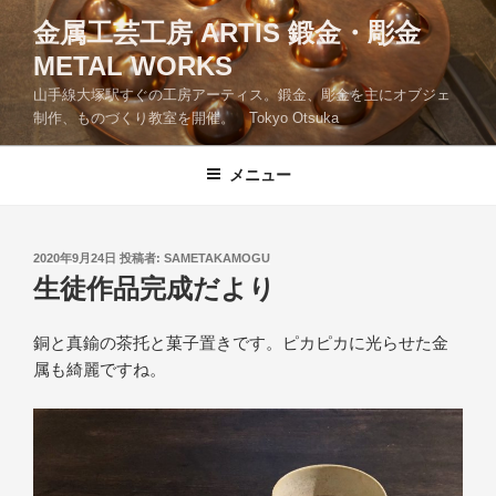
コ
金属工芸工房 ARTIS 鍛金・彫金
ン
METAL WORKS
テ
ン
山手線大塚駅すぐの工房アーティス。鍛金、彫金を主にオブジェ
ツ
制作、ものづくり教室を開催。 Tokyo Otsuka
へ
ス
メニュー
キ
ッ
プ
投
2020年9月24日
投稿者:
SAMETAKAMOGU
稿
生徒作品完成だより
日:
銅と真鍮の茶托と菓子置きです。ピカピカに光らせた金
属も綺麗ですね。