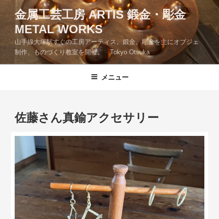
コ
金属工芸工房 ARTIS 鍛金・彫金
ン
METAL WORKS
テ
ン
山手線大塚駅すぐの工房アーティス。鍛金、彫金を主にオブジェ
ツ
制作、ものづくり教室を開催。 Tokyo Otsuka
へ
ス
メニュー
キ
ッ
プ
佐藤さん真鍮アクセサリー