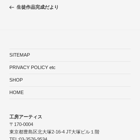
稿
の
生徒作品完成だより
ナ
投
ビ
稿
ゲ
ー
シ
ョ
SITEMAP
ン
PRIVACY POLICY etc
SHOP
HOME
工房アーティス
〒170-0004
東京都豊島区北大塚2-16-4 JT大塚ビル１階
TEL:03-3576-9534