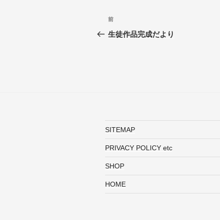
投
前
前
稿
の
生徒作品完成だより
投
ナ
稿
ビ
ゲ
ー
シ
SITEMAP
ョ
PRIVACY POLICY etc
ン
SHOP
HOME