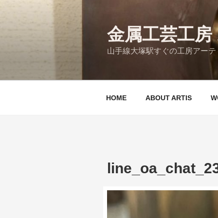
コ
ン
テ
金属工芸工房 A
ン
山手線大塚駅すぐの工房アーティ
ツ
へ
ス
キ
HOME
ABOUT ARTIS
W
ッ
プ
line_oa_chat_2