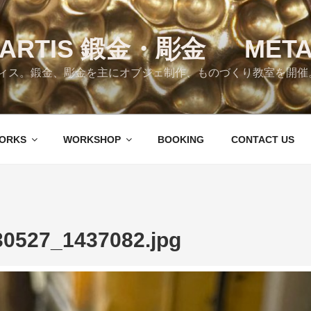
RTIS 鍛金・彫金 META
ス。鍛金、彫金を主にオブジェ制作、ものづくり教室を開催。 Tok
ORKS
WORKSHOP
BOOKING
CONTACT US
30527_1437082.jpg