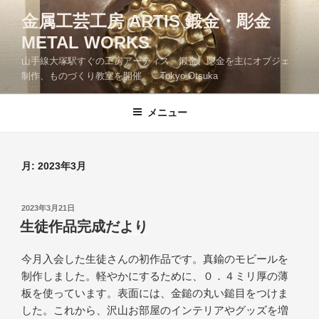
コ
金属工芸工房 ARTIS 鍛金・彫金
ン
METAL WORKS
テ
ン
山手線大塚駅すぐの工房アーティス。鍛金、彫金を主にオブジェ
ツ
制作、ものづくり教室を開催。 Tokyo Otsuka
へ
ス
メニュー
キ
ッ
プ
月:
2023年3月
投
2023年3月21日
稿
生徒作品完成だより
日:
今月入会した生徒さんの初作品です。真鍮のモビールを
制作しました。軽やかにするために、０．４ミリ厚の薄
板を使っています。表面には、金鎚の丸い鎚目をつけま
した。これから、沢山お部屋のインテリアやグッズを増