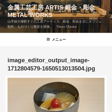
コ
金属工芸工房 ARTIS 鍛金・彫金
ン
METAL WORKS
テ
ン
山手線大塚駅すぐの工房アーティス。鍛金、彫金を主にオブジェ
ツ
制作、ものづくり教室を開催。 Tokyo Otsuka
へ
ス
メニュー
キ
ッ
プ
image_editor_output_image-
1712804579-1650513013504.jpg