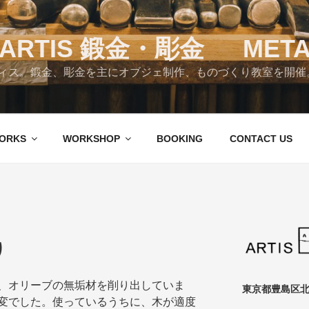
RTIS 鍛金・彫金 META
ス。鍛金、彫金を主にオブジェ制作、ものづくり教室を開催。 Tok
ORKS
WORKSHOP
BOOKING
CONTACT US
り
、オリーブの無垢材を削り出していま
東京都豊島区北
変でした。使っているうちに、木が適度