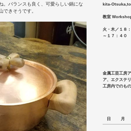
ね。バランスも良く、可愛らしい鍋にな
kita-Otsuka,t
山できそうです。
教室 Worksho
火・木／１８：
～１７：４０
金属工芸工房
ア、エクステ
工房内でのも
日
月