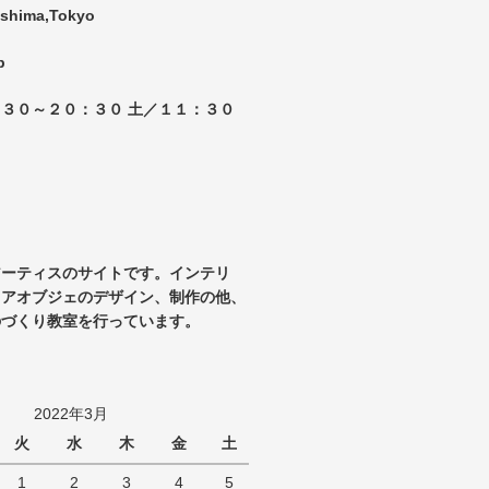
oshima,Tokyo
p
３０～２０：３０ 土／１１：３０
アーティスのサイトです。インテリ
リアオブジェのデザイン、制作の他、
のづくり教室を行っています。
2022年3月
火
水
木
金
土
1
2
3
4
5