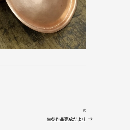
次
次
の
生徒作品完成だより
投