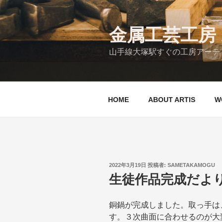
コ
ン
テ
金属工芸工房 A
ン
山手線大塚駅すぐの工房アーティ
ツ
へ
ス
キ
HOME
ABOUT ARTIS
W
ッ
プ
投
2022年3月19日
投稿者:
SAMETAKAMOGU
稿
生徒作品完成だよ
日:
銅鍋が完成しました。取っ手は
す。３次曲面に合わせるのが大