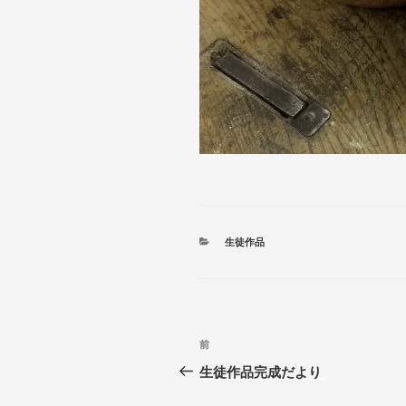
カ
生徒作品
テ
ゴ
リ
ー
投
前
前
稿
の
生徒作品完成だより
投
ナ