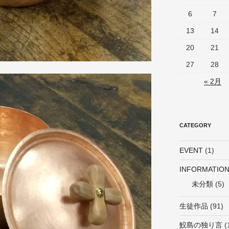
6
7
13
14
20
21
27
28
« 2月
CATEGORY
EVENT
(1)
INFORMATIO
未分類
(5)
生徒作品
(91)
鮫島の独り言
(