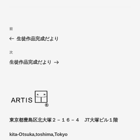
ゴ
リ
ー
投
前
前
稿
の
生徒作品完成だより
ナ
投
ビ
稿
次
次
ゲ
の
生徒作品完成だより
投
ー
稿
シ
ョ
ン
東京都豊島区北大塚２－１６－４ JT大塚ビル１階
kita-Otsuka,toshima,Tokyo