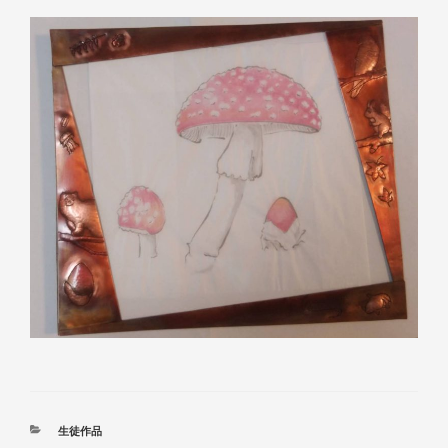
カ
生徒作品
テ