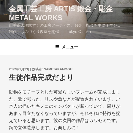
コ
金属工芸工房 ARTIS 鍛金・彫金
ン
METAL WORKS
テ
ン
山手線大塚駅すぐの工房アーティス。鍛金、彫金を主にオブジェ
ツ
制作、ものづくり教室を開催。 Tokyo Otsuka
へ
ス
メニュー
キ
ッ
プ
投
2022年1月23日
投稿者:
SAMETAKAMOGU
稿
生徒作品完成だより
日:
動物をモチーフとした可愛らしいフレームが完成しまし
た。鏨で彫った、リスや魚などが配置されています。ご
本人の描いたキノコのインパクトが勝っていて、周りが
あまり目立たなくなっていますが、それぞれに特徴を捉
えていると思います。彼の次回の作品はカワセミです。
銅で立体造形します。お楽しみに！