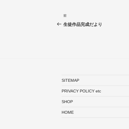
投
前
前
稿
の
生徒作品完成だより
投
ナ
稿
ビ
ゲ
ー
シ
SITEMAP
ョ
PRIVACY POLICY etc
ン
SHOP
HOME