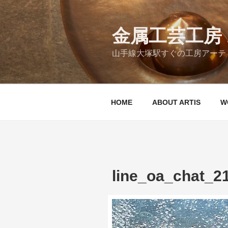
コ
ン
テ
金属工芸工房 A
ン
山手線大塚駅すぐの工房アーティ
ツ
へ
ス
キ
HOME
ABOUT ARTIS
W
ッ
プ
line_oa_chat_2