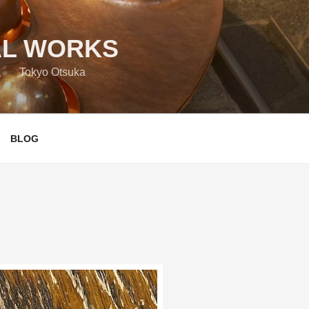
L WORKS
yo Otsuka
BLOG