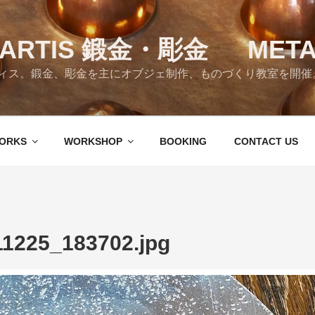
RTIS 鍛金・彫金 META
ス。鍛金、彫金を主にオブジェ制作、ものづくり教室を開催。 Tok
ORKS
WORKSHOP
BOOKING
CONTACT US
11225_183702.jpg