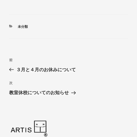
カ
未分類
テ
ゴ
リ
ー
投
前
前
稿
の
３月と４月のお休みについて
ナ
投
ビ
稿
次
次
ゲ
の
教室休校についてのお知らせ
投
ー
稿
シ
ョ
ン