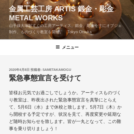
コ
金属工芸工房 ARTIS 鍛金・彫金
ン
METAL WORKS
テ
ン
山手線大塚駅すぐの工房アーティス。鍛金、彫金を主にオブジェ
ツ
制作、ものづくり教室を開催。 Tokyo Otsuka
へ
ス
メニュー
キ
ッ
プ
投
2020年4月8日
投稿者:
SAMETAKAMOGU
稿
緊急事態宣言を受けて
日:
皆様お元気でお過ごしでしょうか。アーティスものづく
り教室は、昨夜出された緊急事態宣言を真摯にとらえ
て、5月6日（水）まで休校と致します。5月7日（木）か
ら開校する予定ですが、状況を見て、再度変更や延期な
ど随時お知らせを致します。皆が一丸となって、この難
事を乗り切りましょう！