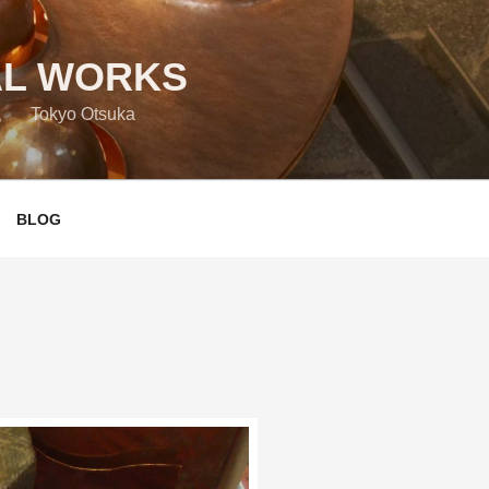
L WORKS
yo Otsuka
BLOG