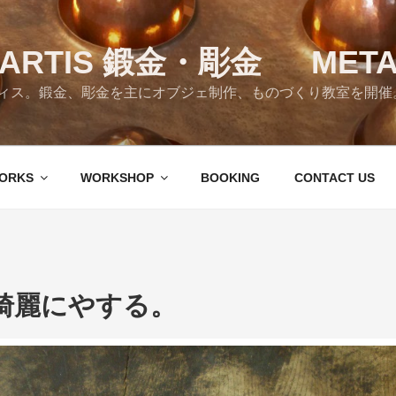
RTIS 鍛金・彫金 META
ス。鍛金、彫金を主にオブジェ制作、ものづくり教室を開催。 Tok
ORKS
WORKSHOP
BOOKING
CONTACT US
綺麗にやする。