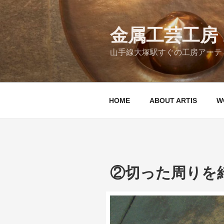
コ
ン
テ
金属工芸工房 A
ン
山手線大塚駅すぐの工房アーティ
ツ
へ
ス
キ
HOME
ABOUT ARTIS
W
ッ
プ
②切った周りを